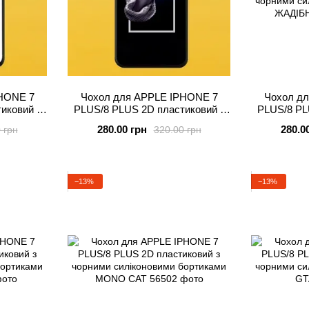
HONE 7
Чохол для APPLE IPHONE 7
Чохол д
иковий з
PLUS/8 PLUS 2D пластиковий з
PLUS/8 PL
бортиками
чорними силіконовими бортиками
чорними си
280.00 грн
280.0
 грн
320.00 грн
RYKA
Ж
−13%
−13%