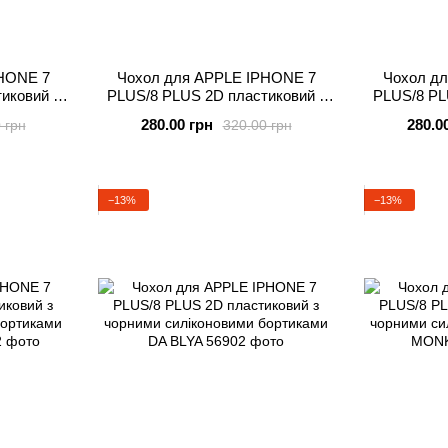
HONE 7
Чохол для APPLE IPHONE 7
Чохол д
иковий з
PLUS/8 PLUS 2D пластиковий з
PLUS/8 PL
бортиками
чорними силіконовими бортиками
чорними си
280.00 грн
280.0
 грн
320.00 грн
MONO CAT
−13%
−13%