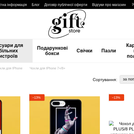
У
ктна інформація
Блог
Договір публічної оферти
Відгуки про магазин
суари для
Ка
Подарункові
більних
Свічки
Пазли
бокси
истроїв
по
хли для IPhone
Чохли для IPhone 7+/8+
за по
Сортування:
−13%
−13%