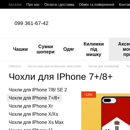
Перейти до основного контенту
Каталог
Про нас
Оплата і доставка
Обмін та повернення
Конта
099 361-67-42
Килимки
Аксе
Сумки
Чашки
Одяг
під
мо
шопери
мишку
пр
Giftstore
Аксесуари для мобільних пристроїв
Чохли для телефонів
Чо
Чохли для IPhone 7+/8+
Чохли для IPhone 7/8/ SE 2
−13%
Чохли для IPhone 7+/8+
Чохли для IPhone Xr
Чохли для IPhone X/Xs
Чохли для IPhone Xs Max