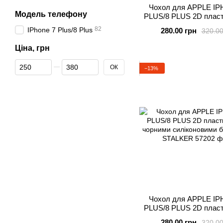
Чохол для APPLE IP
Модель телефону
PLUS/8 PLUS 2D пласт
чорними силіконовими 
82
IPhone 7 Plus/8 Plus
280.00 грн
320.00
CHEWING CA
Ціна, грн
Від Ціна, грн
До Ціна, грн
ОК
−13%
Чохол для APPLE IP
PLUS/8 PLUS 2D пласт
чорними силіконовими 
280.00 грн
320.00