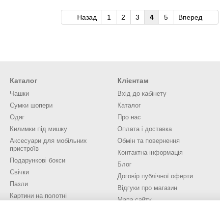
Назад
1
2
3
4
5
Вперед
Каталог
Клієнтам
Чашки
Вхід до кабінету
Сумки шопери
Каталог
Одяг
Про нас
Килимки під мишку
Оплата і доставка
Аксесуари для мобільних
Обмін та повернення
пристроїв
Контактна інформація
Подарункові бокси
Блог
Свічки
Договір публічної оферти
Пазли
Відгуки про магазин
Картини на полотні
Мапа сайту
Значки, брелоки, медалі
Новорічні іграшки