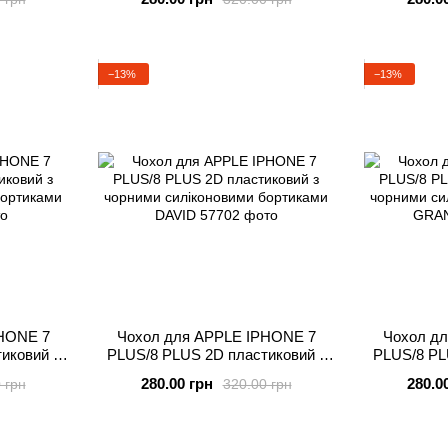
ZAEBALO
−13%
−13%
HONE 7
Чохол для APPLE IPHONE 7
Чохол д
иковий з
PLUS/8 PLUS 2D пластиковий з
PLUS/8 PL
бортиками
чорними силіконовими бортиками
чорними си
280.00 грн
280.0
 грн
320.00 грн
DAVID