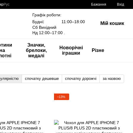
кр
Рус
Бажання
Вхід
Графік роботи:
Будні
:
11:00–18:00
Мій кошик
Сб Вихідний
Нд 12:00–17:00 .
ртини
Значки,
Новорічні
на
брелоки,
Різне
іграшки
лотні
медалі
пулярністю
спочатку дешевше
спочатку дорожчі
за назвою
−13%