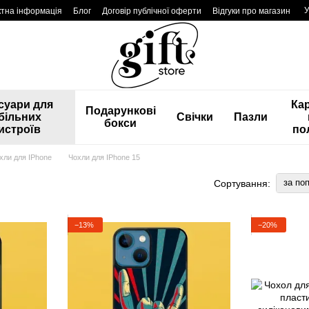
У
ктна інформація
Блог
Договір публічної оферти
Відгуки про магазин
суари для
Ка
Подарункові
більних
Свічки
Пазли
бокси
истроїв
по
хли для IPhone
Чохли для IPhone 15
за по
Сортування:
−13%
−20%