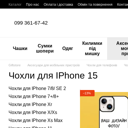
Перейти до основного контенту
Каталог
Про нас
Оплата і доставка
Обмін та повернення
Конта
099 361-67-42
Килимки
Аксе
Сумки
Чашки
Одяг
під
мо
шопери
мишку
пр
Giftstore
Аксесуари для мобільних пристроїв
Чохли для телефонів
Чо
Чохли для IPhone 15
Чохли для IPhone 7/8/ SE 2
−13%
Чохли для IPhone 7+/8+
Чохли для IPhone Xr
Чохли для IPhone X/Xs
Чохли для IPhone Xs Max