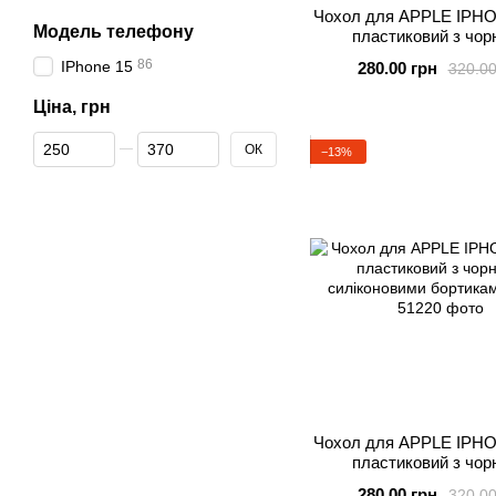
Чохол для APPLE IPHO
Модель телефону
пластиковий з чор
силіконовими борт
86
IPhone 15
280.00 грн
320.00
DEPENDENC
Ціна, грн
Від Ціна, грн
До Ціна, грн
ОК
−13%
Чохол для APPLE IPHO
пластиковий з чор
силіконовими бортик
280.00 грн
320.00