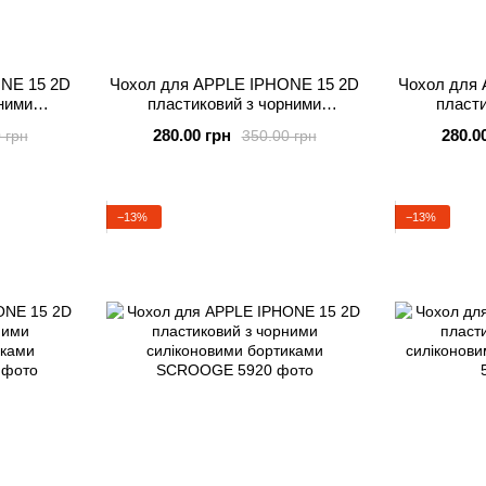
NE 15 2D
Чохол для APPLE IPHONE 15 2D
Чохол для
ними
пластиковий з чорними
пласти
ми MICKY
силіконовими бортиками SNAKE
силіконов
280.00 грн
280.0
 грн
350.00 грн
−13%
−13%