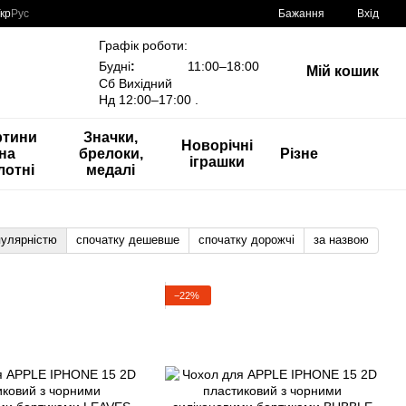
кр
Рус
Бажання
Вхід
Графік роботи:
Будні
:
11:00–18:00
Мій кошик
Сб Вихідний
Нд 12:00–17:00 .
ртини
Значки,
Новорічні
на
брелоки,
Різне
іграшки
лотні
медалі
пулярністю
спочатку дешевше
спочатку дорожчі
за назвою
−22%