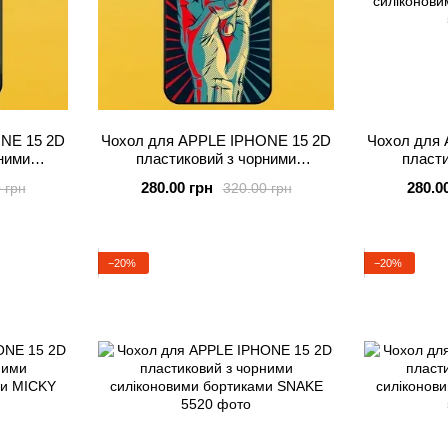
NE 15 2D
Чохол для APPLE IPHONE 15 2D
Чохол для
ними
пластиковий з чорними
пласти
ками з
силіконовими бортиками ROCK
силіконови
280.00 грн
280.0
 грн
320.00 грн
ИЗАЙНОМ
−20%
−20%