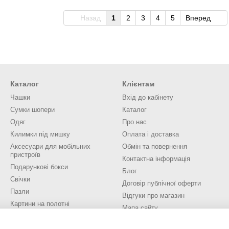
Назад
1
2
3
4
5
Вперед
Каталог
Клієнтам
Чашки
Вхід до кабінету
Сумки шопери
Каталог
Одяг
Про нас
Килимки під мишку
Оплата і доставка
Аксесуари для мобільних
Обмін та повернення
пристроїв
Контактна інформація
Подарункові бокси
Блог
Свічки
Договір публічної оферти
Пазли
Відгуки про магазин
Картини на полотні
Мапа сайту
Значки, брелоки, медалі
Новорічні іграшки