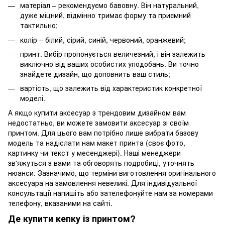
матеріал – рекомендуємо бавовну. Він натуральний,
дуже міцний, відмінно тримає форму та приємний
тактильно;
колір – білий, сірий, синій, червоний, оранжевий;
принт. Вибір пропонується величезний, і він залежить
виключно від ваших особистих уподобань. Ви точно
знайдете дизайн, що доповнить ваш стиль;
вартість, що залежить від характеристик конкретної
моделі.
А якщо купити аксесуар з трендовим дизайном вам
недостатньо, ви можете замовити аксесуар зі своїм
принтом. Для цього вам потрібно лише вибрати базову
модель та надіслати нам макет принта (своє фото,
картинку чи текст у месенджері). Наші менеджери
зв'яжуться з вами та обговорять подробиці, уточнять
нюанси. Зазначимо, що терміни виготовлення оригінального
аксесуара на замовлення невеликі. Для індивідуальної
консультації напишіть або зателефонуйте нам за номерами
телефону, вказаними на сайті.
Де купити кепку із принтом?