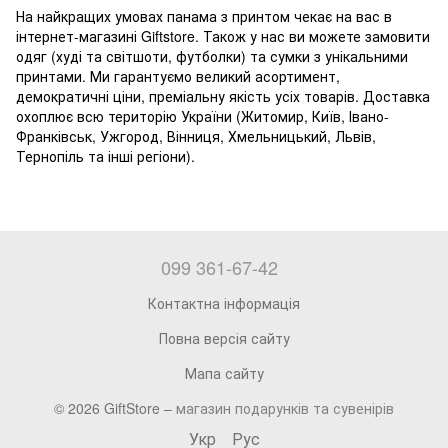
На найкращих умовах панама з принтом чекає на вас в
інтернет-магазині Giftstore. Також у нас ви можете замовити
одяг
(
худі та світшоти
,
футболки
) та
сумки
з унікальними
принтами. Ми гарантуємо великий асортимент,
демократичні ціни, преміальну якість усіх товарів. Доставка
охоплює всю територію України (Житомир, Київ, Івано-
Франківськ, Ужгород, Вінниця, Хмельницький, Львів,
Тернопіль та інші регіони).
099 361-67-42
Контактна інформація
Повна версія сайту
Мапа сайту
© 2026 GiftStore –
магазин подарунків та сувенірів
Укр
Рус