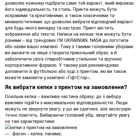
дозволяє кожному підібрати саме той варіант, який виражає
його індивідуальність та стиль. Принти можуть бути
яскравими та креативними, а також класичними та
мінімалістичними, що дозволяє вибрати відповідний варіант
для будь-якого випадку та настрою. Принт містить
зображення або тексти. Написи на кепках теж можуть бути
різними – від трендових I'M UKRAINIAN, NASA до логотипа
або назви вашої компанії. Тому з такими головними уборами
ви зможете не лише створити прикольний образ, а й
забезпечити своїх співробітників стильною та зручною
корпоративною формою. У такому разі рекомендуємо
доповнити їх футболкою або худі з принтом, які ви також
можете замовити у компанії «ГіфтСтор».
Як вибрати кепки з принтом на замовлення?
Оскільки кепка – важлива частина образу, до її вибору
важливо підійти з максимальною відповідальністю. Люди
можуть не звернути увагу, у що ви одягнені, але аксесуари
точно помітять. Вибираючи головний убір, звертайте увагу
на такі характеристики:
фасон – кепка, панама;