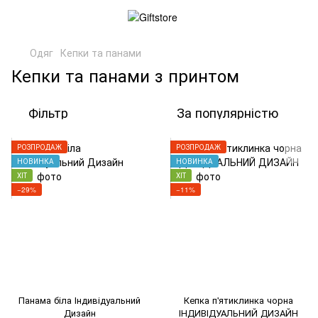
Одяг
Кепки та панами
Кепки та панами з принтом
Фільтр
За популярністю
РОЗПРОДАЖ
РОЗПРОДАЖ
НОВИНКА
НОВИНКА
ХІТ
ХІТ
−29%
−11%
Панама біла Індивідуальний
Кепка п'ятиклинка чорна
Дизайн
ІНДИВІДУАЛЬНИЙ ДИЗАЙН