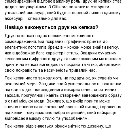
самовираження відіграє важливу роль, друк на кепках стає
дедалі популярнішим. З Giftstore ви можете створити
унікальний аксесуар, який буде створений лише в єдиному
аксесуарі – спеціально для вас.
Навіщо виконується друк на кепках?
Друк на кепках надає нескінченні можливості
самовираження. Від яскравих і графічних принтів до
елегантних логотипів брендів – кожен може знайти кепку,
яка відображає його характер і стиль. Завдяки сучасним
технологіям цифрового друку та високоякісним матеріалам,
принти на кепках виглядають яскраво та чітко, зберігаючи
свою яскравість та насиченість тривалий час.
Такі кепки часто замовляють на подарунок, як сувенір чи
рекламний мерч. Завдяки своїй універсальності, такі кепки
підходять для повсякденного використання, спортивних
заходів, прогулянок і навіть створення завершеного образу
в стилі міської моди. Важливо, що вибір принта може
значно впливати на загальний зовнішній вигляд і враження
від кепки, тому важливо вибрати дизайн, який найкраще
відповідає вашому стилю та уподобанням.
Такі кепки відрізняються різноманітністю дизайну, що