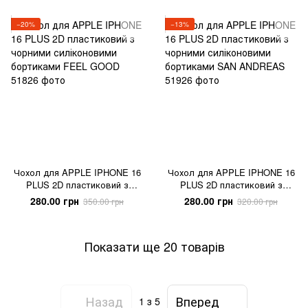
−20%
−13%
Чохол для APPLE IPHONE 16
Чохол для APPLE IPHONE 16
PLUS 2D пластиковий з
PLUS 2D пластиковий з
чорними силіконовими
чорними силіконовими
280.00 грн
280.00 грн
350.00 грн
320.00 грн
бортиками FEEL GOOD
бортиками SAN ANDREAS
Показати ще 20 товарів
Назад
Вперед
1
з 5