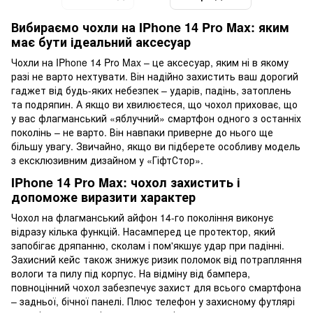
Вибираємо чохли на IPhone 14 Pro Max: яким
має бути ідеальний аксесуар
Чохли на IPhone 14 Pro Max – це аксесуар, яким ні в якому
разі не варто нехтувати. Він надійно захистить ваш дорогий
гаджет від будь-яких небезпек – ударів, падінь, затоплень
та подряпин. А якщо ви хвилюєтеся, що чохол приховає, що
у вас флагманський «яблучний» смартфон одного з останніх
поколінь – не варто. Він навпаки приверне до нього ще
більшу увагу. Звичайно, якщо ви підберете особливу модель
з ексклюзивним дизайном у «ГіфтСтор».
IPhone 14 Pro Max: чохол захистить і
допоможе виразити характер
Чохол на флагманський айфон 14-го покоління виконує
відразу кілька функцій. Насамперед це протектор, який
запобігає дряпанню, сколам і пом'якшує удар при падінні.
Захисний кейс також знижує ризик поломок від потрапляння
вологи та пилу під корпус. На відміну від бампера,
повноцінний чохол забезпечує захист для всього смартфона
– задньої, бічної панелі. Плюс телефон у захисному футлярі