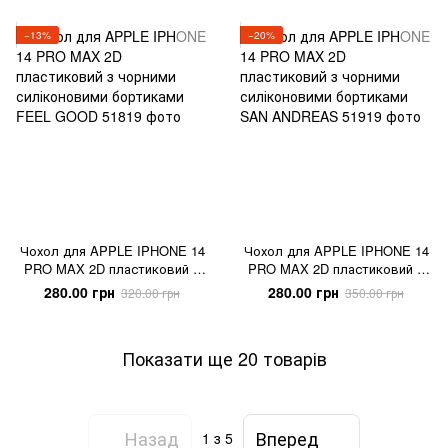
−13%
−20%
Чохол для APPLE IPHONE 14
Чохол для APPLE IPHONE 14
PRO MAX 2D пластиковий з
PRO MAX 2D пластиковий з
чорними силіконовими
чорними силіконовими
280.00 грн
280.00 грн
320.00 грн
350.00 грн
бортиками FEEL GOOD
бортиками SAN ANDREAS
Показати ще 20 товарів
Назад
Вперед
1
з 5