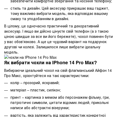
забезпечити комфортне зберігання та носіння телефону;
стиль та дизайн. Цей аксесуар прикрашає ваш гаджет,
тому важливо вибрати модель, яка відповідає вашому
смаку та уподобанням в дизайні.
В цілому, це одночасно практичний та декоративний
аксесуар. І якщо ви дійсно цінуєте свій телефон (а з такою
ціною швидше за все ви його бережете), чохол повинен бути
у вас обов'язково. А ще це чудовий варіант на подарунок
другові чи колезі. Залишилося лише вибрати ідеальну
модель.
Як вибрати чохли на IPhone 14 Pro Max?
Вибираючи ідеальний чохол на свій флагманський Айфон 14
Про Макс, орієнтуйтеся на такі характеристики:
колір – прозорий, яскравий;
матеріал – пластик, силікон;
принт – картинка з мемом або персонажем фільму, гри,
патріотичні символи, цитати відомих людей, прикольні
написи або абстрактні візерунки;
вартість, яка залежить від характеристик конкретної