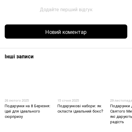
Додайте перший відгук
Новий коментар
Інші записи
26 лютого 2025
15 січня 2025
29 листопада
Подарунки на 8 Березня:
Подарункові набори: як
Подарунки 
ідеї для ідеального
скласти ідеальний бокс?
Святого Мик
сюрпризу
які дарують
радість