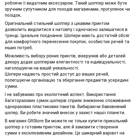
роблячи її видатним аксесуаром. Такий шоппер може бути
зручним супутником для походів магазинами, прогулянок чи
поїздок.
Оригінальний стильний шоппер з цікавим принтом
дозволить виділитися з натовпу і одночасно залишатися в
тренді. Ідеальне поєднання. Шопери мають достатній обсяг
для комфортного перенесення покупок, особистих речей та
інших потреб.
Можливість вибору різних принтів, візерунків або деталей
декору додає шопперам елегантності та індивідуальності,
наголошуючи на вашій унікальності.
Шопери надають простий доступ до ваших речей,
полегшуючи організацію та зберігання предметів усередині
сумки.
І не забуваємо про екологічний аспект. Використання
багаторазових сумок-шоперів сприяє зниженню споживання
одноразових пластикових пакетів. Вибираючи бавовняний
шопер, Ви робите значний внесок у захист нашої планети.
В магазині GftStore Ви можете не тільки купити прикольний
шоппер з готовим принтом, але й замовити створення
сумки з ексклюзивним дизайном. Це шикарний варіант на