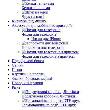
Кепки та панами
Друк на одязі
Килимки під мишку
Аксесуари для мобільних пристроїв
Чохли для телефонів
Чохли для IPhone
Попсокети для телефонів
Чохли для телефонів з принтом
Подарункові бокси
Свічки
Пазли
Картини на полотні
Значки, брелоки, медалі
Новорічні іграшки
Різне
Подарункові коробки, Листівки
Термоналіпка на одяг, DTF друк