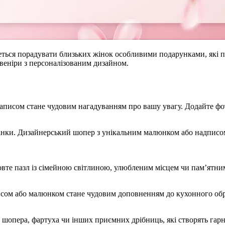
очеться порадувати близьких жінок особливими подарунками, які п
сувеніри з персоналізованим дизайном.
исом стане чудовим нагадуванням про вашу увагу. Додайте фото,
жінки. Дизайнерський шопер з унікальним малюнком або надписом
амовте пазл із сімейною світлиною, улюбленим місцем чи пам’ятн
писом або малюнком стане чудовим доповненням до кухонного обр
 шопера, фартуха чи інших приємних дрібниць, які створять гарн