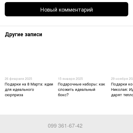
Новый комментарий
Другие записи
26 февраля 2025
15 января 2025
29 ноября 20
Подарки на 8 Марта: идеи
Подарочные наборы: как
Подарки ко
для идеального
сложить идеальный
Николая: И
сюрприза
бокс?
дарят тепл
099 361-67-42