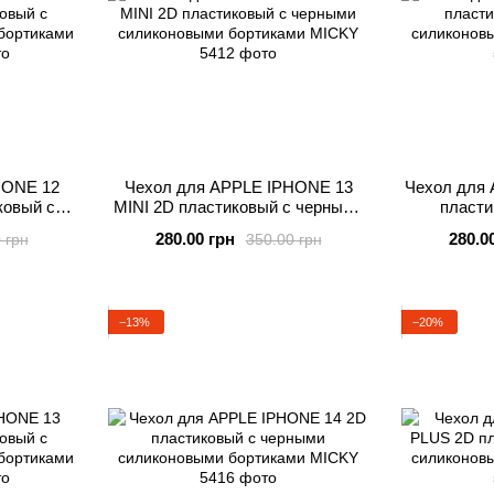
HONE 12
Чехол для APPLE IPHONE 13
Чехол для
овый с
MINI 2D пластиковый с черными
пласти
выми
силиконовыми бортиками MICKY
силиконов
280.00 грн
280.0
 грн
350.00 грн
KY
−13%
−20%