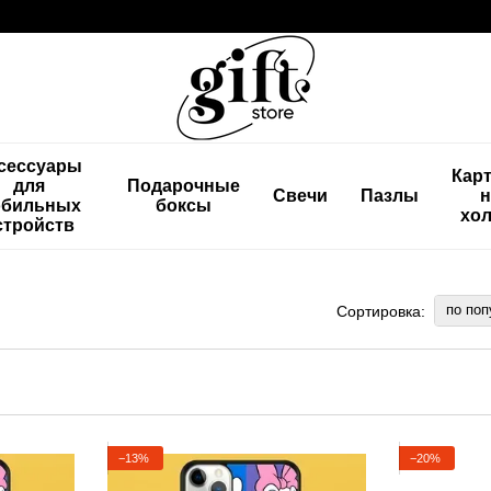
сессуары
Кар
для
Подарочные
Свечи
Пазлы
н
бильных
боксы
хол
стройств
по поп
Сортировка:
−13%
−20%