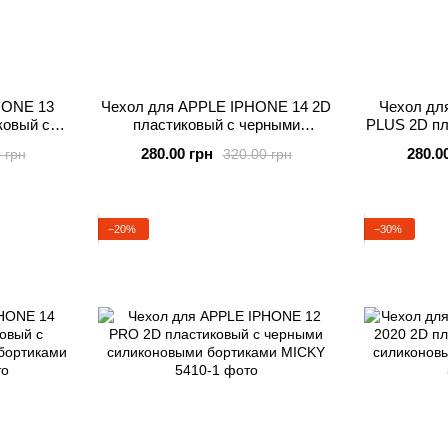
HONE 13
Чехол для APPLE IPHONE 14 2D
Чехол дл
овый с
пластиковый с черными
PLUS 2D пл
выми
силиконовыми бортиками MICKY
силиконов
280.00 грн
280.0
 грн
320.00 грн
KY
−20%
−30%