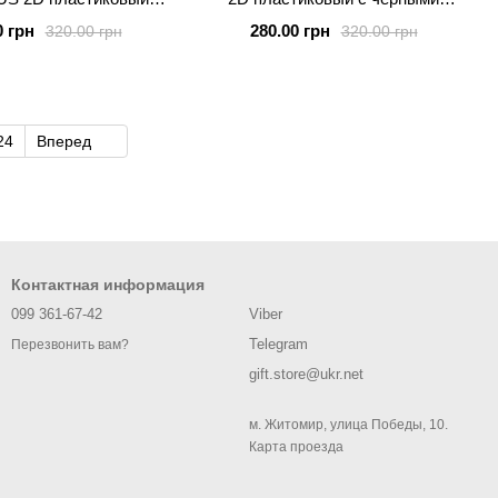
ми силиконовыми
силиконовыми бортиками SNAKE
0 грн
280.00 грн
320.00 грн
320.00 грн
тиками SNAKE
24
Вперед
Контактная информация
099 361-67-42
Viber
Telegram
Перезвонить вам?
gift.store@ukr.net
м. Житомир, улица Победы, 10.
Карта проезда