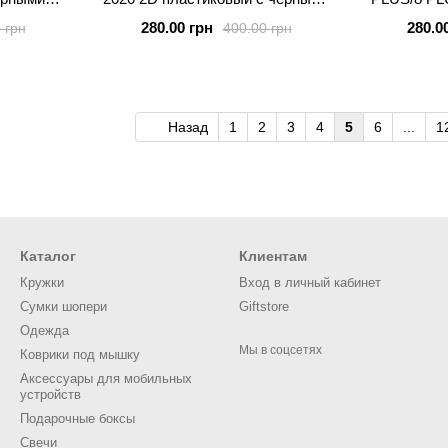
ми MICKY
силиконовыми бортиками SNAKE
черны
280.00 грн
280.0
 грн
400.00 грн
бор
Назад
1
2
3
4
5
6
...
1
Каталог
Клиентам
Кружки
Вход в личный кабинет
Сумки шопери
Giftstore
Одежда
Мы в соцсетях
Коврики под мышку
Аксессуары для мобильных
устройств
Подарочные боксы
Свечи