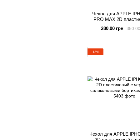
Чехол для APPLE IP
PRO MAX 2D пластик
черными силиконо
280.00 грн
350.00
бортиками MIC
−13%
Чехол для APPLE IPH
2D пластиковый с ч