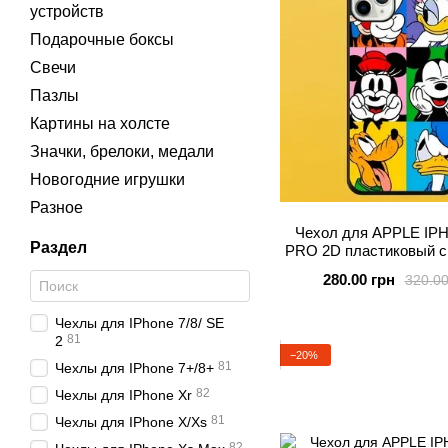
устройств
Подарочные боксы
Свечи
Пазлы
Картины на холсте
Значки, брелоки, медали
Новогодние игрушки
Разное
Чехол для APPLE IP
Раздел
PRO 2D пластиковый с
силиконовыми бортика
280.00 грн
320.00
Чехлы для IPhone 7/8/ SE
81
2
−20%
81
Чехлы для IPhone 7+/8+
82
Чехлы для IPhone Xr
81
Чехлы для IPhone X/Xs
82