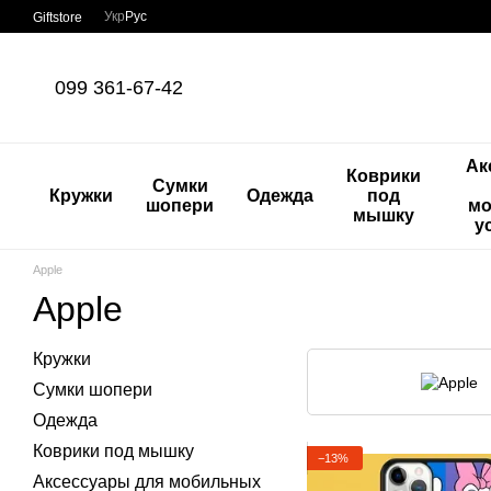
Перейти к основному контенту
Укр
Рус
Giftstore
099 361-67-42
Ак
Коврики
Сумки
Кружки
Одежда
под
шопери
мо
мышку
у
Apple
Apple
Кружки
Сумки шопери
Одежда
Коврики под мышку
−13%
Аксессуары для мобильных