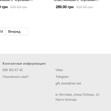
ыми бортиками MICKY
силиконовыми бортиками MICKY
0 грн
280.00 грн
320.00 грн
320.00 грн
24
Вперед
Контактная информация
099 361-67-42
Viber
Telegram
Перезвонить вам?
gift.store@ukr.net
м. Житомир, улица Победы, 10.
Карта проезда