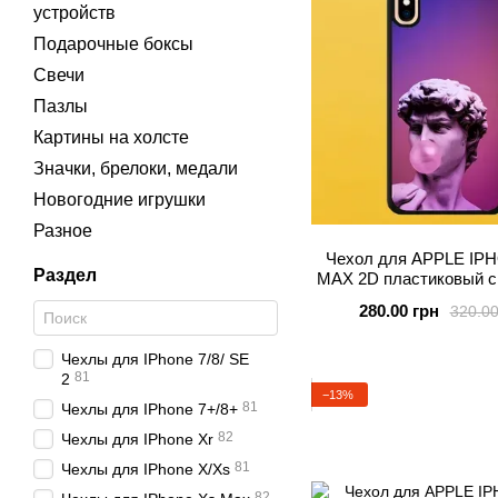
устройств
Подарочные боксы
Свечи
Пазлы
Картины на холсте
Значки, брелоки, медали
Новогодние игрушки
Разное
Чехол для APPLE IP
Раздел
MAX 2D пластиковый с
силиконовыми борт
280.00 грн
320.00
BUBBLE GUM
Чехлы для IPhone 7/8/ SE
81
2
−13%
81
Чехлы для IPhone 7+/8+
82
Чехлы для IPhone Xr
81
Чехлы для IPhone X/Xs
82