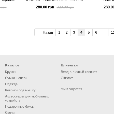
иками
силиконовыми бортиками MICKY
силиконов
280.00 грн
280.0
 грн
320.00 грн
Назад
1
2
3
4
5
6
...
1
Каталог
Клиентам
Кружки
Вход в личный кабинет
Сумки шопери
Giftstore
Одежда
Мы в соцсетях
Коврики под мышку
Аксессуары для мобильных
устройств
Подарочные боксы
Свечи