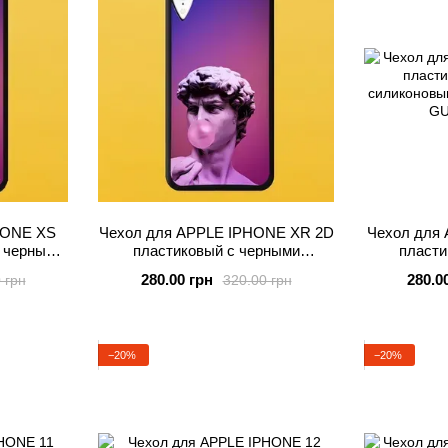
HONE XS
Чехол для APPLE IPHONE XR 2D
Чехол для
 черными
пластиковый с черными
пласти
иками
силиконовыми бортиками
силико
280.00 грн
280.0
 грн
320.00 грн
BUBBLE GUM
B
−20%
−20%