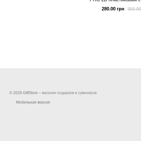
силиконовыми борт
280.00 грн
350.00
BUBBLE GUM
© 2026 GiftStore –
магазин подарков и сувениров
Мобильная версия