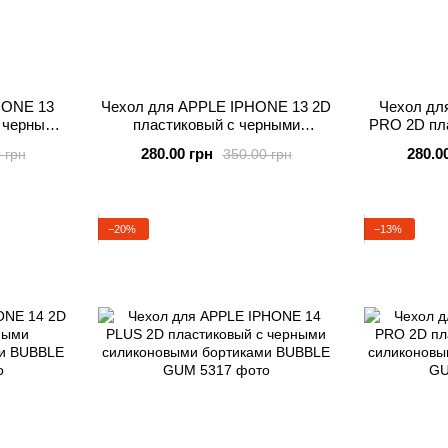
HONE 13
Чехол для APPLE IPHONE 13 2D
Чехол дл
с черными
пластиковый с черными
PRO 2D пл
иками
силиконовыми бортиками
силико
280.00 грн
280.0
 грн
350.00 грн
BUBBLE GUM
B
−20%
−13%