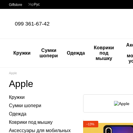
Перейти к основному контенту
Укр
Рус
Giftstore
099 361-67-42
Ак
Коврики
Сумки
Кружки
Одежда
под
шопери
мо
мышку
у
Apple
Apple
Кружки
Сумки шопери
Одежда
Коврики под мышку
−13%
Аксессуары для мобильных