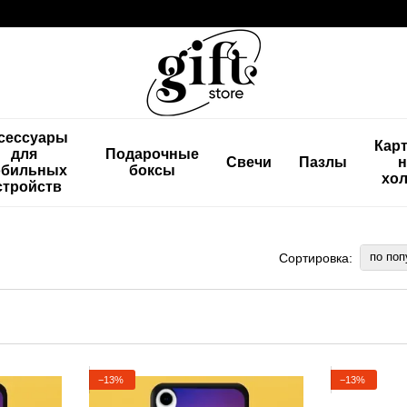
сессуары
Кар
для
Подарочные
Свечи
Пазлы
н
бильных
боксы
хол
стройств
по поп
Сортировка:
−13%
−13%