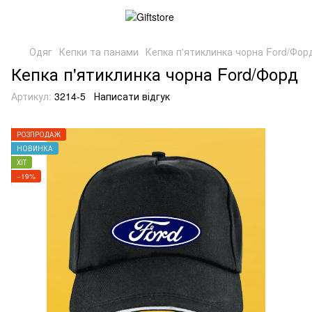
Одяг
Кепки та панами
Кепка п'ятиклинка чорна Ford/Фор
Кепка п'ятиклинка чорна Ford/Форд
Артикул:
3214-5
Написати відгук
РОЗПРОДАЖ
НОВИНКА
ХІТ
−19%