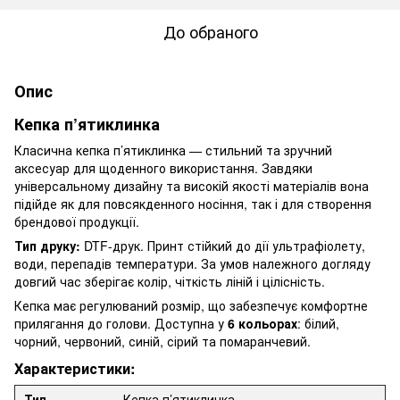
До обраного
Опис
Кепка п’ятиклинка
Класична кепка п’ятиклинка — стильний та зручний
аксесуар для щоденного використання. Завдяки
універсальному дизайну та високій якості матеріалів вона
підійде як для повсякденного носіння, так і для створення
брендової продукції.
Тип друку:
DTF-друк. Принт стійкий до дії ультрафіолету,
води, перепадів температури. За умов належного догляду
довгий час зберігає колір, чіткість ліній і цілісність.
Кепка має регулюваний розмір, що забезпечує комфортне
прилягання до голови. Доступна у
6 кольорах
: білий,
чорний, червоний, синій, сірий та помаранчевий.
Характеристики:
Тип
Кепка п’ятиклинка