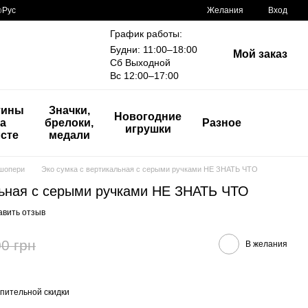
р
Рус
Желания
Вход
График работы:
Будни: 11:00–18:00
Мой заказ
Сб Выходной
Вс 12:00–17:00
тины
Значки,
Новогодние
а
брелоки,
Разное
игрушки
сте
медали
шопери
Эко сумка с вертикальная с серыми ручками НЕ ЗНАТЬ ЧТО
льная с серыми ручками НЕ ЗНАТЬ ЧТО
авить отзыв
0 грн
В желания
пительной скидки