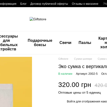
Ук
 информация
Блог
Договор публичной оферты
Отзывы о магазине
сессуары
Кар
для
Подарочные
Свечи
Пазлы
н
бильных
боксы
хол
стройств
Giftstore
Сумки шопери
Сумки 
Эко сумка с вертика
В наличии
Артикул: 2002-5
Ост
320.00 грн
420.0
Оптовые цены от 5 единиц
Войти
для отображения нако
%