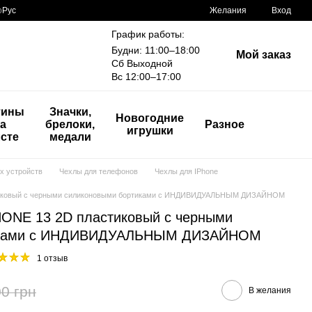
р
Рус
Желания
Вход
График работы:
Будни: 11:00–18:00
Мой заказ
Сб Выходной
Вс 12:00–17:00
тины
Значки,
Новогодние
а
брелоки,
Разное
игрушки
сте
медали
х устройств
Чехлы для телефонов
Чехлы для IPhone
стиковый с черными силиконовыми бортиками с ИНДИВИДУАЛЬНЫМ ДИЗАЙНОМ
HONE 13 2D пластиковый с черными
тиками с ИНДИВИДУАЛЬНЫМ ДИЗАЙНОМ
1 отзыв
0 грн
В желания