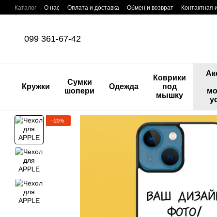
Перейти к основному контенту
Каталог
О нас
Оплата и доставка
Обмен и возврат
Контактная
099 361-67-42
Ак
Коврики
Сумки
Кружки
Одежда
под
шопери
мо
мышку
у
−20%