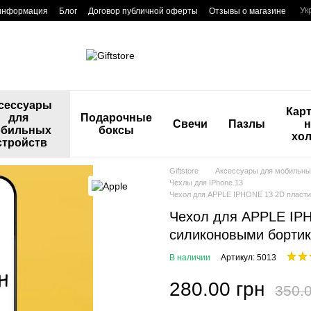
Ук
 информация
Блог
Договор публичной оферты
Отзывы о магазине
сессуары
Кар
для
Подарочные
Свечи
Пазлы
н
бильных
боксы
хол
стройств
Giftstore
Аксессуары для мобильны
Чехлы для IPhone 13
Чехол для APPLE IPHONE 13 2D пла
Чехол для APPLE IP
силиконовыми бор
В наличии
Артикул: 5013
280.00 грн
350.0