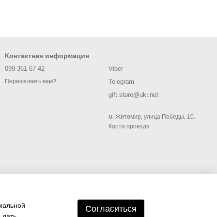
Контактная информация
099 361-67-42
Viber
Telegram
Перезвонить вам?
gift.store@ukr.net
м. Житомир, улица Победы, 10.
Карта проезда
имальной
Согласиться
 дать