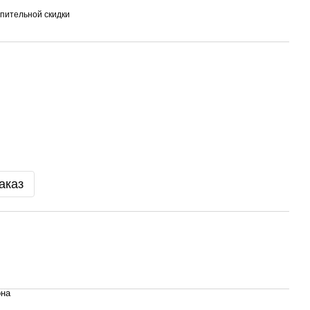
пительной скидки
аказ
она