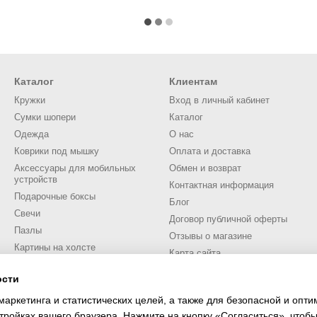
Каталог
Клиентам
Кружки
Вход в личный кабинет
Сумки шопери
Каталог
Одежда
О нас
Коврики под мышку
Оплата и доставка
Аксессуары для мобильных
Обмен и возврат
устройств
Контактная информация
Подарочные боксы
Блог
Свечи
Договор публичной оферты
Пазлы
Отзывы о магазине
Картины на холсте
Карта сайта
Значки, брелоки, медали
ости
Новогодние игрушки
Мы в соцсетях
Разное
маркетинга и статистических целей, а также для безопасной и опт
тройках вашего браузера. Нажмите на кнопку «Согласиться», чтобы