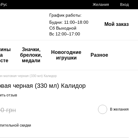
р
Рус
Желания
Вход
График работы:
Будни: 11:00–18:00
Мой заказ
Сб Выходной
Вс 12:00–17:00
тины
Значки,
Новогодние
а
брелоки,
Разное
игрушки
сте
медали
н матовая черная (330 мл) Калидор
вая черная (330 мл) Калидор
ить отзыв
0 грн
В желания
пительной скидки