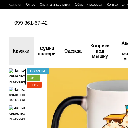
Перейти к основному контенту
Каталог
О нас
Оплата и доставка
Обмен и возврат
Контактная
099 361-67-42
Ак
Коврики
Сумки
Кружки
Одежда
под
шопери
мо
мышку
у
НОВИНКА
ХИТ
−11%