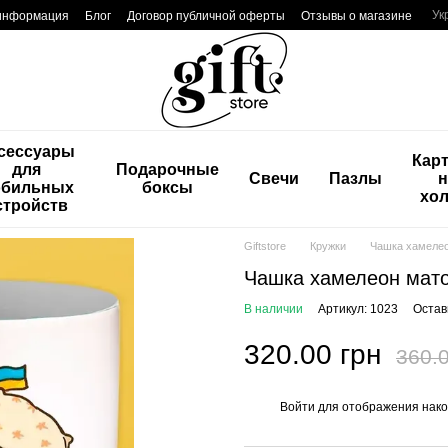
Ук
 информация
Блог
Договор публичной оферты
Отзывы о магазине
сессуары
Кар
для
Подарочные
Свечи
Пазлы
н
бильных
боксы
хол
стройств
Giftstore
Кружки
Чашка хамелео
Чашка хамелеон мато
В наличии
Артикул: 1023
Остав
320.00 грн
360.0
Войти
для отображения нако
%