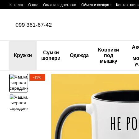
Перейти к основному контенту
Каталог
О нас
Оплата и доставка
Обмен и возврат
Контактная
099 361-67-42
Ак
Коврики
Сумки
Кружки
Одежда
под
шопери
мо
мышку
у
−13%