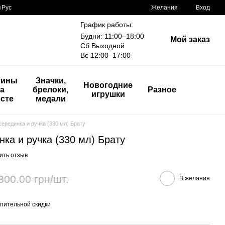
р
Рус
Желания
Вход
График работы:
Будни: 11:00–18:00
Мой заказ
Сб Выходной
Вс 12:00–17:00
тины
Значки,
Новогодние
а
брелоки,
Разное
игрушки
сте
медали
ерединка и ручка (330 мл) Брату
ка и ручка (330 мл) Брату
ить отзыв
300.00 грн/шт.
В желания
пительной скидки