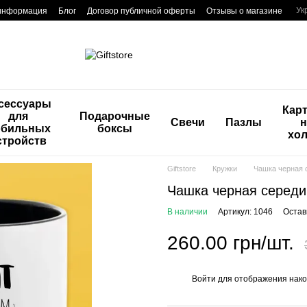
Ук
 информация
Блог
Договор публичной оферты
Отзывы о магазине
сессуары
Кар
для
Подарочные
Свечи
Пазлы
н
бильных
боксы
хол
стройств
Giftstore
Кружки
Чашка черная с
Чашка черная середин
В наличии
Артикул: 1046
Остав
260.00 грн/шт.
Войти
для отображения нако
%