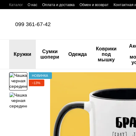
Перейти к основному контенту
Каталог
О нас
Оплата и доставка
Обмен и возврат
Контактная
099 361-67-42
Ак
Коврики
Сумки
Кружки
Одежда
под
шопери
мо
мышку
у
НОВИНКА
−13%