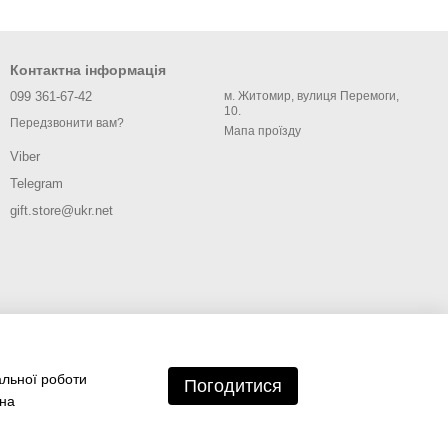
Контактна інформація
099 361-67-42
м. Житомир, вулиця Перемоги,
10.
Передзвонити вам?
Мапа проїзду
Viber
Telegram
gift.store@ukr.net
альної роботи
Погодитися
 на