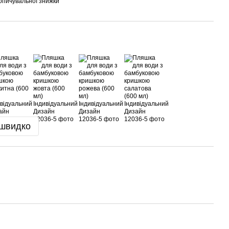
опичувальної знижки
 швидко