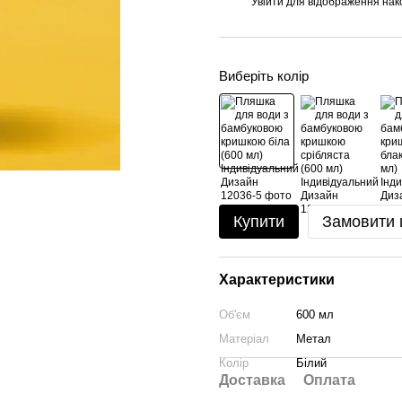
Увійти
для відображення нак
%
Виберіть колір
Купити
Замовити
Характеристики
Об'єм
600 мл
Матеріал
Метал
Колір
Білий
Доставка
Оплата