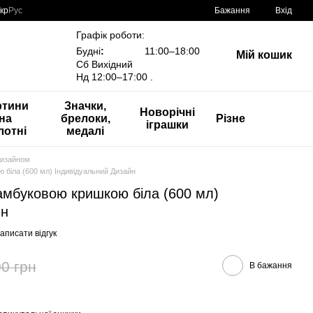
кр
Рус
Бажання
Вхід
Графік роботи:
Будні
:
11:00–18:00
Мій кошик
Сб Вихідний
Нд 12:00–17:00 .
ртини
Значки,
Новорічні
на
брелоки,
Різне
іграшки
лотні
медалі
дизайном
 біла (600 мл) Індивідуальний Дизайн
амбуковою кришкою біла (600 мл)
йн
аписати відгук
0 грн
В бажання