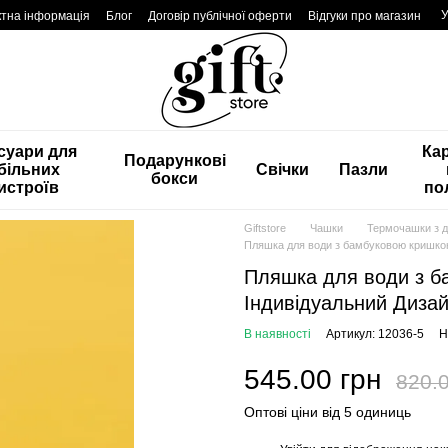
У
ктна інформація
Блог
Договір публічної оферти
Відгуки про магазин
суари для
Ка
Подарункові
більних
Свічки
Пазли
бокси
истроїв
по
Giftstore
Чашки
Термочашки з 
Пляшка для води з бамбуковою кришкою
Пляшка для води з б
Індивідуальний Диза
В наявності
Артикул: 12036-5
Н
545.00 грн
820.0
Оптові ціни від 5 одиниць