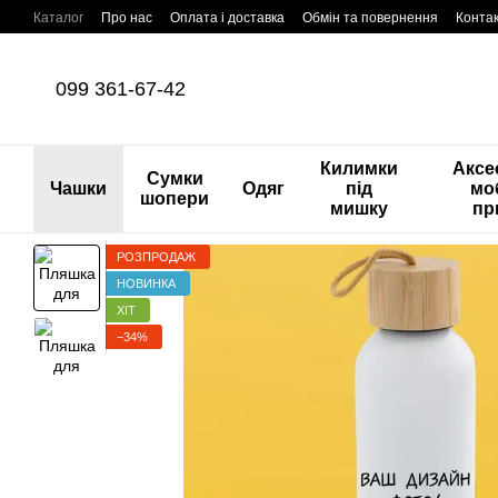
Перейти до основного контенту
Каталог
Про нас
Оплата і доставка
Обмін та повернення
Конта
099 361-67-42
Килимки
Аксе
Сумки
Чашки
Одяг
під
мо
шопери
мишку
пр
РОЗПРОДАЖ
НОВИНКА
ХІТ
−34%