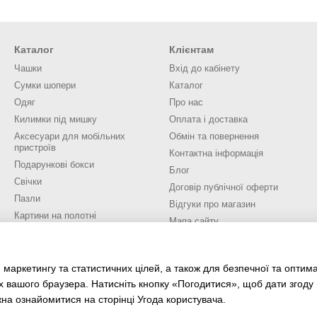
Каталог
Клієнтам
Чашки
Вхід до кабінету
Сумки шопери
Каталог
Одяг
Про нас
Килимки під мишку
Оплата і доставка
Аксесуари для мобільних
Обмін та повернення
пристроїв
Контактна інформація
Подарункові бокси
Блог
Свічки
Договір публічної оферти
Пазли
Відгуки про магазин
Картини на полотні
Мапа сайту
Значки, брелоки, медалі
Новорічні іграшки
Ми в соцмережах
Різне
 маркетингу та статистичних цілей, а також для безпечної та оптим
х вашого браузера. Натисніть кнопку «Погодитися», щоб дати згоду
жна ознайомитися на сторінці
Угода користувача
.