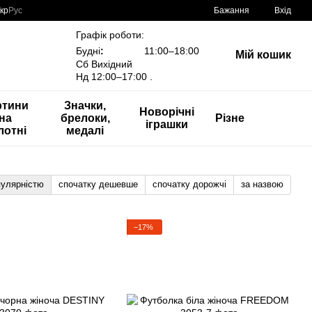
кр
Рус
Бажання
Вхід
Графік роботи:
Будні
:
11:00–18:00
Мій кошик
Сб Вихідний
Нд 12:00–17:00 .
ртини
Значки,
Новорічні
на
брелоки,
Різне
іграшки
лотні
медалі
пулярністю
спочатку дешевше
спочатку дорожчі
за назвою
−17%