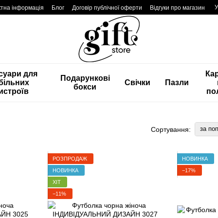
У
ктна інформація
Блог
Договір публічної оферти
Відгуки про магазин
суари для
Ка
Подарункові
більних
Свічки
Пазли
бокси
истроїв
по
за по
Сортування:
РОЗПРОДАЖ
НОВИНКА
НОВИНКА
−17%
ХІТ
−11%