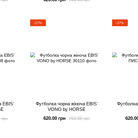
−17%
−17%
а EBIS'
Футболка чорна жіноча EBIS'
Футболка
SE
VONO by HORSE
620.00 грн
620.0
 грн
750.00 грн