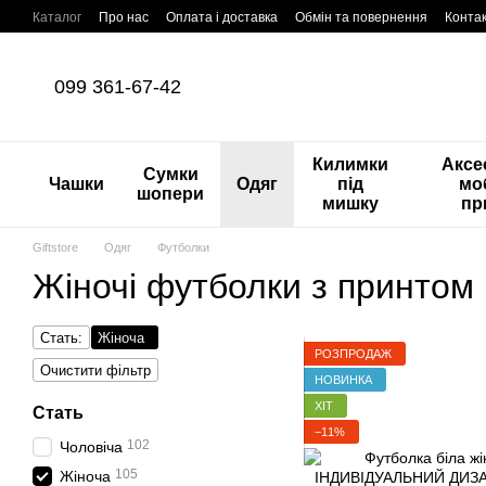
Перейти до основного контенту
Каталог
Про нас
Оплата і доставка
Обмін та повернення
Конта
099 361-67-42
Килимки
Аксе
Сумки
Чашки
Одяг
під
мо
шопери
мишку
пр
Giftstore
Одяг
Футболки
Жіночі футболки з принтом
Стать:
Жіноча
РОЗПРОДАЖ
Очистити фільтр
НОВИНКА
ХІТ
Стать
−11%
102
Чоловіча
105
Жіноча