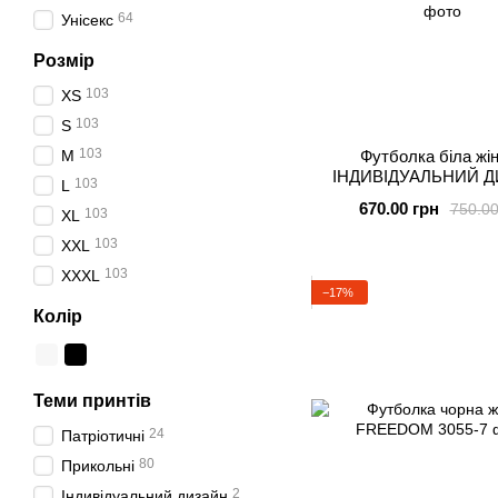
64
Унісекс
Розмір
103
XS
103
S
103
M
Футболка біла жі
ІНДИВІДУАЛЬНИЙ 
103
L
670.00 грн
750.00
103
XL
103
XXL
103
XXXL
−17%
Колір
Теми принтів
24
Патріотичні
80
Прикольні
2
Індивідуальний дизайн