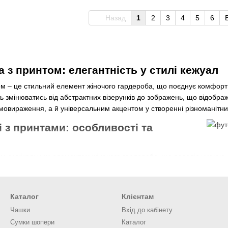
Назад
1
2
3
4
5
6
 з принтом: елегантність у стилі кежуал
ом – це стильний елемент жіночого гардероба, що поєднує комфорт 
 змінюватись від абстрактних візерунків до зображень, що відобра
овираження, а й універсальним акцентом у створенні різноманітних 
 з принтами: особливості та
м є унікальним елементом жіночого гардероба, що володіє низкою о
 жінці висловлювати свої унікальні уподобання та характер через в
аження, цитати та багато іншого, що дозволяє вибирати футболки під
рити свій власний дизайн.
Каталог
Клієнтам
т гардероба. Футболки з принтами легко поєднуються з різним нижн
Чашки
Вхід до кабінету
зноманітні образи. Футболка з принтом може бути основним елемент
Сумки шопери
Каталог
ти на футболках часто використовуються для передачі повідомлень аб