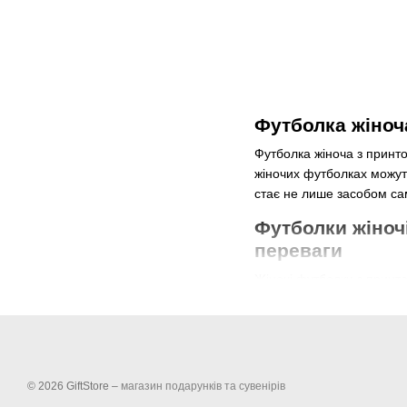
Футболка жіноча
Футболка жіноча з принт
жіночих футболках можуть
стає не лише засобом сам
Футболки жіночі
переваги
Жіночі футболки з принто
стилю, дозволяючи кожній
візерунки, графічні зобр
подарунок чи навіть ство
Це універсальний предме
можливість створювати рі
© 2026 GiftStore –
магазин подарунків та сувенірів
будь-якій ситуації. Прин