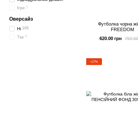
0
Ігри
Оверсайз
Футболка чорна жі
105
Ні
FREEDOM
0
Так
620.00 грн
750.00
−17%