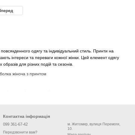
Вперед
повсякденного одягу та індивідуальний стиль. Принти на
жають інтереси та переваги кожної жінки. Цей елемент одягу
образів для різних подій та сезонів.
собливостей і переваг. Принти додають індивідуальності та
ибір дизайну. Широкий вибір принтів включає абстрактні
 настрій та подію. Можна підібрати цікавий варіант на
Контактна інформація
ім одягом, чи це джинси, спідниці або шорти, надаючи
099 361-67-42
м. Житомир, вулиця Перемоги,
ом в образі, роблячи його незабутнім і підкреслюючи стиль у
10.
Передзвонити вам?
о підтримки соціальних та культурних рухів, що робить їх
Мапа проїзду