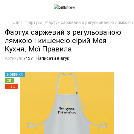
Одяг
Фартухи
Фартух саржевий з регульованою лямкою і
Фартух саржевий з регульованою
лямкою і кишенею сірий Моя
Кухня, Мої Правила
Артикул:
7137
Написати відгук
НОВИНКА
ХІТ
−13%