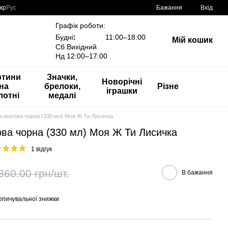
кр
Рус
Бажання
Вхід
Графік роботи:
Будні
:
11:00–18:00
Мій кошик
Сб Вихідний
Нд 12:00–17:00 .
ртини
Значки,
Новорічні
на
брелоки,
Різне
іграшки
лотні
медалі
 матова чорна (330 мл) Моя Ж Ти Лисичка
ва чорна (330 мл) Моя Ж Ти Лисичка
1 відгук
360.00 грн/шт.
В бажання
опичувальної знижки