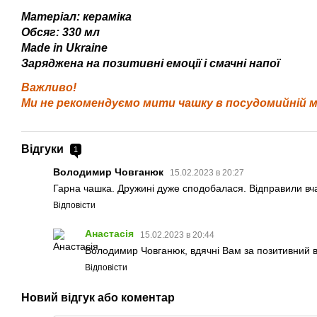
Матеріал: кераміка
Обсяг: 330 мл
Made in Ukraine
Заряджена на позитивні емоції і смачні напої
Важливо!
Ми не рекомендуємо мити чашку в посудомийній ма
Відгуки
1
Володимир Човганюк
15.02.2023 в 20:27
Гарна чашка. Дружині дуже сподобалася. Відправили вча
Відповісти
Анастасія
15.02.2023 в 20:44
Володимир Човганюк, вдячні Вам за позитивний від
Відповісти
Новий відгук або коментар