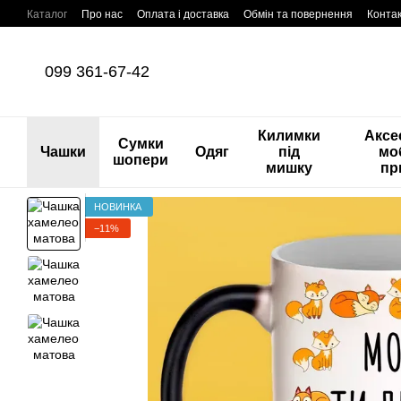
Перейти до основного контенту
Каталог
Про нас
Оплата і доставка
Обмін та повернення
Конта
099 361-67-42
Килимки
Аксе
Сумки
Чашки
Одяг
під
мо
шопери
мишку
пр
НОВИНКА
−11%