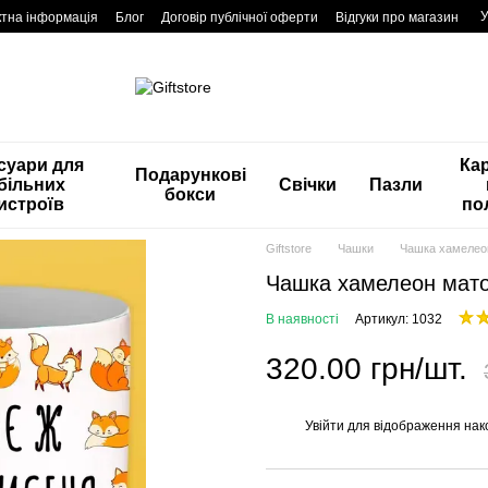
У
ктна інформація
Блог
Договір публічної оферти
Відгуки про магазин
суари для
Ка
Подарункові
більних
Свічки
Пазли
бокси
истроїв
по
Giftstore
Чашки
Чашка хамелеон
Чашка хамелеон мато
В наявності
Артикул: 1032
320.00 грн/шт.
Увійти
для відображення нак
%