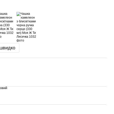
 швидко
товий