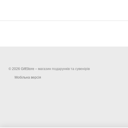
© 2026 GiftStore –
магазин подарунків та сувенірів
Мобільна версія