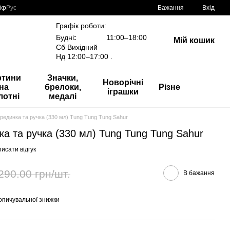
кр
Рус
Бажання
Вхід
Графік роботи:
Будні
:
11:00–18:00
Мій кошик
Сб Вихідний
Нд 12:00–17:00 .
ртини
Значки,
Новорічні
на
брелоки,
Різне
іграшки
лотні
медалі
рединка та ручка (330 мл) Tung Tung Tung Sahur
а та ручка (330 мл) Tung Tung Tung Sahur
исати відгук
290.00 грн/шт.
В бажання
опичувальної знижки