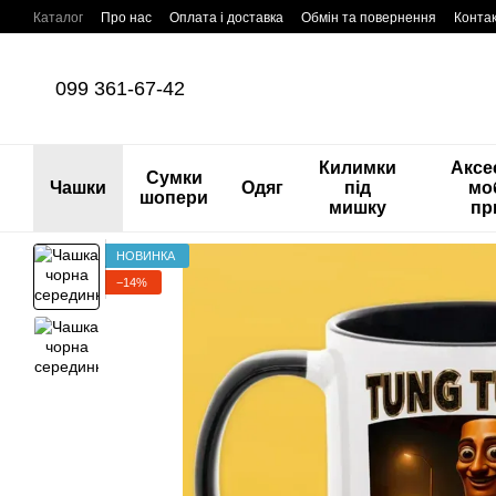
Перейти до основного контенту
Каталог
Про нас
Оплата і доставка
Обмін та повернення
Конта
099 361-67-42
Килимки
Аксе
Сумки
Чашки
Одяг
під
мо
шопери
мишку
пр
НОВИНКА
−14%