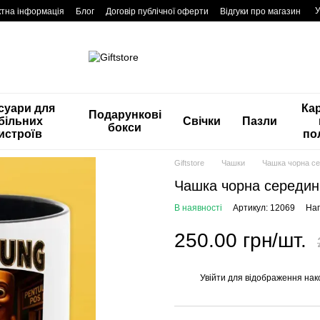
У
ктна інформація
Блог
Договір публічної оферти
Відгуки про магазин
суари для
Ка
Подарункові
більних
Свічки
Пазли
бокси
истроїв
по
Giftstore
Чашки
Чашка чорна се
Чашка чорна серединк
В наявності
Артикул: 12069
Нап
250.00 грн/шт.
Увійти
для відображення нак
%