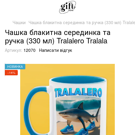
Чашки
Чашка блакитна серединка та ручка (330 мл) Tralaler
Чашка блакитна серединка та
ручка (330 мл) Tralalero Tralala
Артикул:
12070
Написати відгук
НОВИНКА
−14%